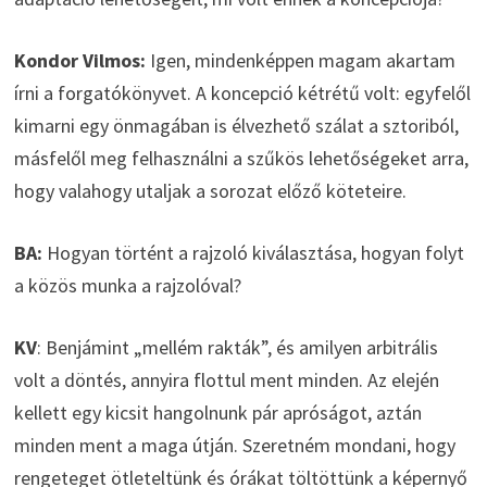
Kondor Vilmos:
Igen, mindenképpen magam akartam
írni a forgatókönyvet. A koncepció kétrétű volt: egyfelől
kimarni egy önmagában is élvezhető szálat a sztoriból,
másfelől meg felhasználni a szűkös lehetőségeket arra,
hogy valahogy utaljak a sorozat előző köteteire.
BA:
Hogyan történt a rajzoló kiválasztása, hogyan folyt
a közös munka a rajzolóval?
KV
: Benjámint „mellém rakták”, és amilyen arbitrális
volt a döntés, annyira flottul ment minden. Az elején
kellett egy kicsit hangolnunk pár apróságot, aztán
minden ment a maga útján. Szeretném mondani, hogy
rengeteget ötleteltünk és órákat töltöttünk a képernyő