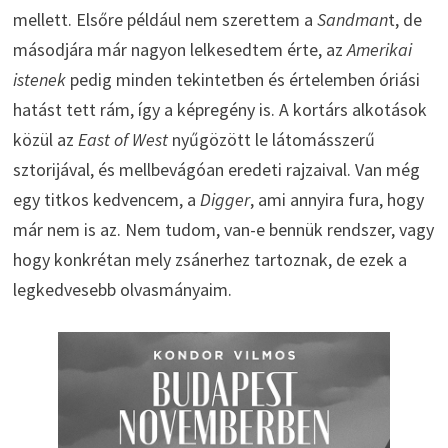
mellett. Elsőre például nem szerettem a
Sandman
t, de
másodjára már nagyon lelkesedtem érte, az
Amerikai
istenek
pedig minden tekintetben és értelemben óriási
hatást tett rám, így a képregény is. A kortárs alkotások
közül az
East of West
nyűgözött le látomásszerű
sztorijával, és mellbevágóan eredeti rajzaival. Van még
egy titkos kedvencem, a
Digger
, ami annyira fura, hogy
már nem is az. Nem tudom, van-e bennük rendszer, vagy
hogy konkrétan mely zsánerhez tartoznak, de ezek a
legkedvesebb olvasmányaim.