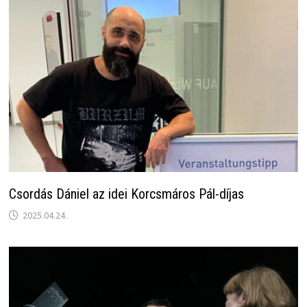
Csordás Dániel az idei Korcsmáros Pál-díjas
2025.04.24.