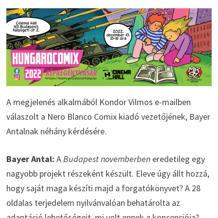
A megjelenés alkalmából Kondor Vilmos e-mailben
válaszolt a Nero Blanco Comix kiadó vezetőjének, Bayer
Antalnak néhány kérdésére.
Bayer Antal:
A
Budapest novemberben
eredetileg egy
nagyobb projekt részeként készült. Eleve úgy állt hozzá,
hogy saját maga készíti majd a forgatókönyvet? A 28
oldalas terjedelem nyilvánvalóan behatárolta az
adaptáció lehetőségeit, mi volt ennek a koncepciója?