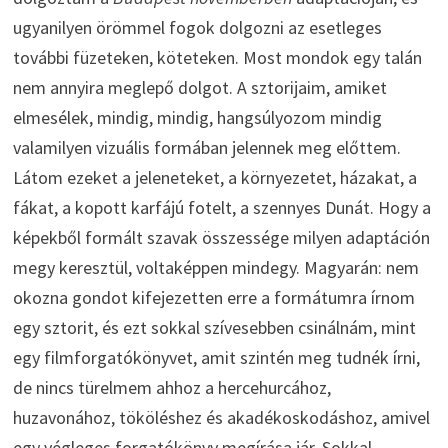
ugyanilyen örömmel fogok dolgozni az esetleges
további füzeteken, köteteken. Most mondok egy talán
nem annyira meglepő dolgot. A sztorijaim, amiket
elmesélek, mindig, mindig, hangsúlyozom mindig
valamilyen vizuális formában jelennek meg előttem.
Látom ezeket a jeleneteket, a környezetet, házakat, a
fákat, a kopott karfájú fotelt, a szennyes Dunát. Hogy a
képekből formált szavak összessége milyen adaptáción
megy keresztül, voltaképpen mindegy. Magyarán: nem
okozna gondot kifejezetten erre a formátumra írnom
egy sztorit, és ezt sokkal szívesebben csinálnám, mint
egy filmforgatókönyvet, amit szintén meg tudnék írni,
de nincs türelmem ahhoz a hercehurcához,
huzavonához, tököléshez és akadékoskodáshoz, amivel
egy végleges forgatókönyv megírása jár. Sokkal