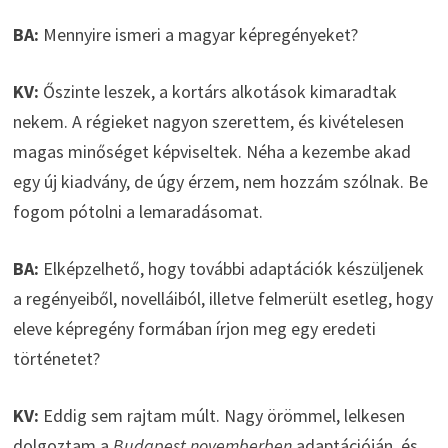
BA:
Mennyire ismeri a magyar képregényeket?
KV:
Őszinte leszek, a kortárs alkotások kimaradtak
nekem. A régieket nagyon szerettem, és kivételesen
magas minőséget képviseltek. Néha a kezembe akad
egy új kiadvány, de úgy érzem, nem hozzám szólnak. Be
fogom pótolni a lemaradásomat.
BA:
Elképzelhető, hogy további adaptációk készüljenek
a regényeiből, novelláiból, illetve felmerült esetleg, hogy
eleve képregény formában írjon meg egy eredeti
történetet?
KV:
Eddig sem rajtam múlt. Nagy örömmel, lelkesen
dolgoztam a
Budapest novemberben
adaptációján, és