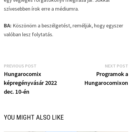
szívesebben írok erre a médiumra.
BA:
Köszönöm a beszélgetést, reméljük, hogy egyszer
valóban lesz folytatás.
Bejegyzés
Previous
N
PREVIOUS POST
NEXT POST
post:
p
Hungarocomix
Programok a
navigáció
képregényvásár 2022
Hungarocomixon
dec. 10-én
YOU MIGHT ALSO LIKE