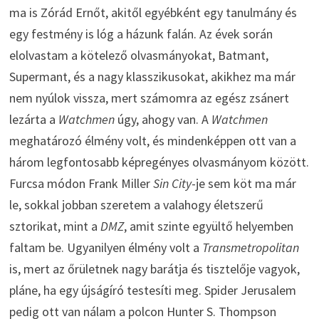
ma is Zórád Ernőt, akitől egyébként egy tanulmány és
egy festmény is lóg a házunk falán. Az évek során
elolvastam a kötelező olvasmányokat, Batmant,
Supermant, és a nagy klasszikusokat, akikhez ma már
nem nyúlok vissza, mert számomra az egész zsánert
lezárta a
Watchmen
úgy, ahogy van. A
Watchmen
meghatározó élmény volt, és mindenképpen ott van a
három legfontosabb képregényes olvasmányom között.
Furcsa módon Frank Miller
Sin City
-je sem köt ma már
le, sokkal jobban szeretem a valahogy életszerű
sztorikat, mint a
DMZ
, amit szinte együltő helyemben
faltam be. Ugyanilyen élmény volt a
Transmetropolitan
is, mert az őrületnek nagy barátja és tisztelője vagyok,
pláne, ha egy újságíró testesíti meg. Spider Jerusalem
pedig ott van nálam a polcon Hunter S. Thompson