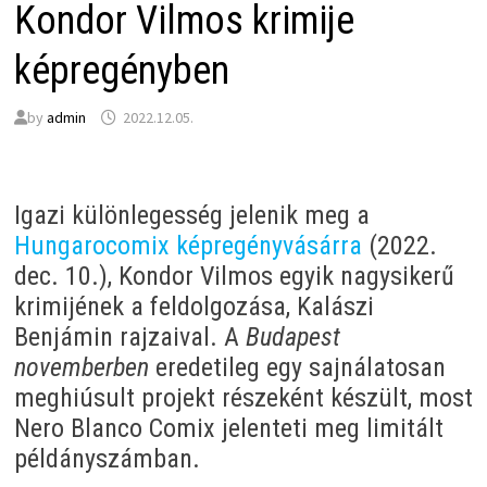
Kondor Vilmos krimije
képregényben
by
admin
2022.12.05.
Igazi különlegesség jelenik meg a
Hungarocomix képregényvásárra
(2022.
dec. 10.), Kondor Vilmos egyik nagysikerű
krimijének a feldolgozása, Kalászi
Benjámin rajzaival. A
Budapest
novemberben
eredetileg egy sajnálatosan
meghiúsult projekt részeként készült, most
Nero Blanco Comix jelenteti meg limitált
példányszámban.