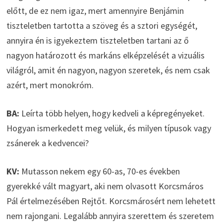
előtt, de ez nem igaz, mert amennyire Benjámin
tiszteletben tartotta a szöveg és a sztori egységét,
annyira én is igyekeztem tiszteletben tartani az ő
nagyon határozott és markáns elképzelését a vizuális
világról, amit én nagyon, nagyon szeretek, és nem csak
azért, mert monokróm.
BA:
Leírta több helyen, hogy kedveli a képregényeket.
Hogyan ismerkedett meg velük, és milyen típusok vagy
zsánerek a kedvencei?
KV:
Mutasson nekem egy 60-as, 70-es években
gyerekké vált magyart, aki nem olvasott Korcsmáros
Pál értelmezésében Rejtőt. Korcsmárosért nem lehetett
nem rajongani. Legalább annyira szerettem és szeretem