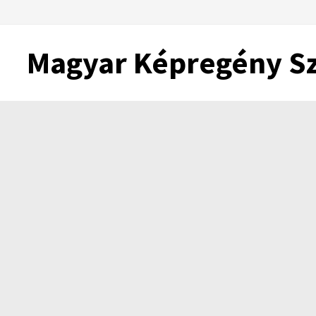
Skip
to
content
Magyar Képregény S