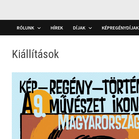
RÓLUNK
HÍREK
DÍJAK
KÉPREGÉNYDÍJAK
Kiállítások