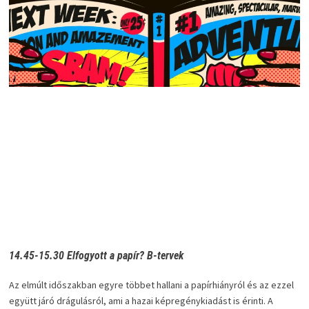
14.45-15.30 Elfogyott a papír? B-tervek
Az elmúlt időszakban egyre többet hallani a papírhiányról és az ezzel
együtt járó drágulásról, ami a hazai képregénykiadást is érinti. A