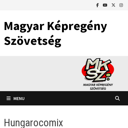
Skip
to
content
Magyar Képregény
Szövetség
MENU
Hungarocomix