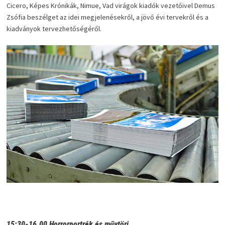
Cicero, Képes Krónikák, Nimue, Vad virágok kiadók vezetőivel Demus
Zsófia beszélget az idei megjelenésekről, a jövő évi tervekről és a
kiadványok tervezhetőségéről.
15:30-16.00 Horrorportrék és művtöri