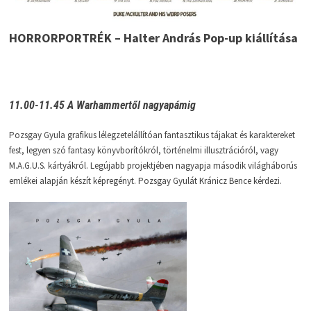
HORRORPORTRÉK – Halter András Pop-up kiállítása
11.00-11.45 A Warhammertől nagyapámig
Pozsgay Gyula grafikus lélegzetelállítóan fantasztikus tájakat és karaktereket
fest, legyen szó fantasy könyvborítókról, történelmi illusztrációról, vagy
M.A.G.U.S. kártyákról. Legújabb projektjében nagyapja második világháborús
emlékei alapján készít képregényt. Pozsgay Gyulát Kránicz Bence kérdezi.