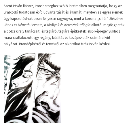
Szent István fiához, Imre herceghez szóló intelmeiben megmutatja, hogy az
uralkodó tudatosan építi udvartartását és államát, melyben az egyes elemek
úgy kapcsolódnak össze fényesen ragyogva, mint a korona „cifrái”.
Mészáros
János
és
Németh Levente,
a
Királyok és Keresztek-trilógia
alkotói megfogadták
a bölcs király tanácsait, és tégláról téglára építkeztek: első képregényükhöz
mára csatlakozott egy regény, kiállítás és középiskolák számára kiírt
pályázat. Brandépítésről és tervekről az alkotókat Mráz István kérdezi.