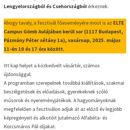
Lengyelországból és Csehországból
érkeznek.
Ahogy tavaly, a fesztivál főeseményére most is az
ELTE
Campus Gömb Aulájában kerül sor (1117 Budapest,
Pázmány Péter sétány 1a), vasárnap, 2025. május
11-én 10 és 17 óra között.
Itt kap helyet a közkedvelt vásártér, számos
újdonsággal.
A programban szerepelnek továbbá kiállítások, szakmai
beszélgetések és előadások, gyerekeknek szóló
műsorok és nyereményjátékok. A hagyományoknak
megfelelően a fesztiválon adjuk át az előző év legjobb
képregényeit és alkotóit jutalmazó Alfabéta- és
Korcsmáros Pál-díjakat.