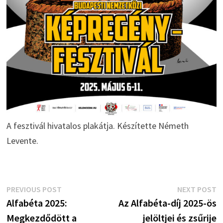
A fesztivál hivatalos plakátja. Készítette Németh
Levente.
Bejegyzés
Previous
N
PREVIOUS POST
NEXT POST
post:
p
Alfabéta 2025:
Az Alfabéta-díj 2025-ös
navigáció
Megkezdődött a
jelöltjei és zsűrije