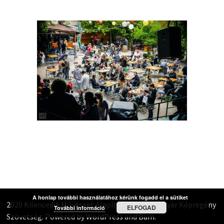
A honlap további használatához kérünk fogadd el a sütiket
2020 Kilencedik Művészet Alapítvány, 2020 Magyar Képregény
ELFOGAD
További információ
Szövetség. Powered by
WordPress
and
Bam
.