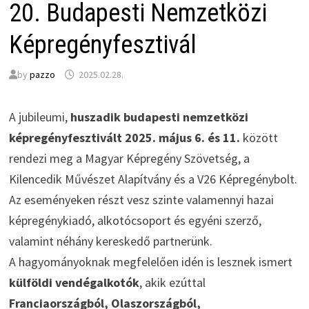
20. Budapesti Nemzetközi
Képregényfesztivál
by
pazzo
2025.02.28.
A jubileumi,
huszadik budapesti nemzetközi
képregényfesztivált 2025. május 6. és 11.
között
rendezi meg a Magyar Képregény Szövetség, a
Kilencedik Művészet Alapítvány és a V26 Képregénybolt.
Az eseményeken részt vesz szinte valamennyi hazai
képregénykiadó, alkotócsoport és egyéni szerző,
valamint néhány kereskedő partnerünk.
A hagyományoknak megfelelően idén is lesznek ismert
külföldi vendégalkotók
, akik ezúttal
Franciaországból, Olaszországból,