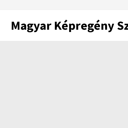
Skip
to
content
Magyar Képregény S