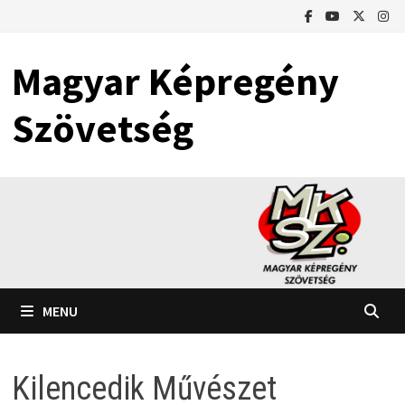
Skip
to
content
Magyar Képregény
Szövetség
MENU
Kilencedik Művészet