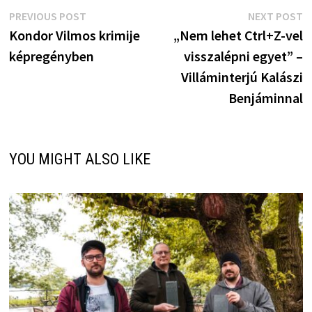
Bejegyzés
Previous
N
PREVIOUS POST
NEXT POST
post:
p
Kondor Vilmos krimije
„Nem lehet Ctrl+Z-vel
navigáció
képregényben
visszalépni egyet” –
Villáminterjú Kalászi
Benjáminnal
YOU MIGHT ALSO LIKE