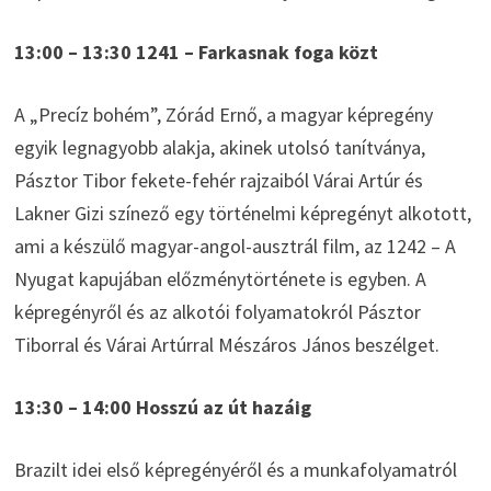
13:00 – 13:30 1241 – Farkasnak foga közt
A „Precíz bohém”, Zórád Ernő, a magyar képregény
egyik legnagyobb alakja, akinek utolsó tanítványa,
Pásztor Tibor fekete-fehér rajzaiból Várai Artúr és
Lakner Gizi színező egy történelmi képregényt alkotott,
ami a készülő magyar-angol-ausztrál film, az 1242 – A
Nyugat kapujában előzménytörténete is egyben. A
képregényről és az alkotói folyamatokról Pásztor
Tiborral és Várai Artúrral Mészáros János beszélget.
13:30 – 14:00 Hosszú az út hazáig
Brazilt idei első képregényéről és a munkafolyamatról