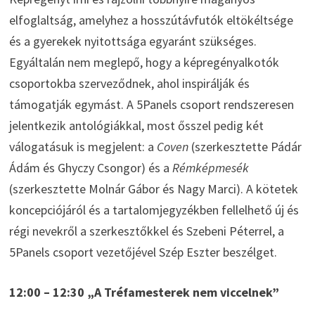
elfoglaltság, amelyhez a hosszútávfutók eltökéltsége
és a gyerekek nyitottsága egyaránt szükséges.
Egyáltalán nem meglepő, hogy a képregényalkotók
csoportokba szerveződnek, ahol inspirálják és
támogatják egymást. A 5Panels csoport rendszeresen
jelentkezik antológiákkal, most ősszel pedig két
válogatásuk is megjelent: a
Coven
(szerkesztette Pádár
Ádám és Ghyczy Csongor) és a
Rémképmesék
(szerkesztette Molnár Gábor és Nagy Marci). A kötetek
koncepciójáról és a tartalomjegyzékben fellelhető új és
régi nevekről a szerkesztőkkel és Szebeni Péterrel, a
5Panels csoport vezetőjével Szép Eszter beszélget.
12:00 – 12:30 „A Tréfamesterek nem viccelnek”