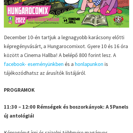
December 10-én tartjuk a legnagyobb karácsony előtti
képregényvásárt, a Hungarocomixot. Gyere 10 és 16 óra
között a Cinema Hallba! A belépő 800 forint lesz. A
facebook- eseményünkben
és a
honlapunkon
is
tájékozódhatsz az árusítók listájáról.
PROGRAMOK
11:30 – 12:00 Rémségek és boszorkányok: A 5Panels
új antológiái
Képregényt írni és rajzolni többnyire magányos