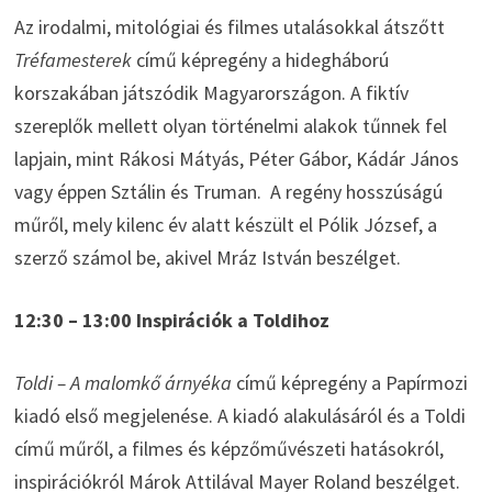
Az irodalmi, mitológiai és filmes utalásokkal átszőtt
Tréfamesterek
című képregény a hidegháború
korszakában játszódik Magyarországon. A fiktív
szereplők mellett olyan történelmi alakok tűnnek fel
lapjain, mint Rákosi Mátyás, Péter Gábor, Kádár János
vagy éppen Sztálin és Truman. A regény hosszúságú
műről, mely kilenc év alatt készült el Pólik József, a
szerző számol be, akivel Mráz István beszélget.
12:30 – 13:00 Inspirációk a Toldihoz
Toldi – A malomkő árnyéka
című képregény a Papírmozi
kiadó első megjelenése. A kiadó alakulásáról és a Toldi
című műről, a filmes és képzőművészeti hatásokról,
inspirációkról Márok Attilával Mayer Roland beszélget.