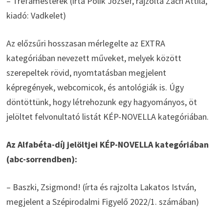
– Tréfamesterek (írta Pólik József, rajzolta Zách Attila,
kiadó: Vadkelet)
Az előzsűri hosszasan mérlegelte az EXTRA
kategóriában nevezett műveket, melyek között
szerepeltek rövid, nyomtatásban megjelent
képregények, webcomicok, és antológiák is. Úgy
döntöttünk, hogy létrehozunk egy hagyományos, öt
jelöltet felvonultató listát KÉP-NOVELLA kategóriában.
Az Alfabéta-díj jelöltjei KÉP-NOVELLA kategóriában
(abc-sorrendben):
– Baszki, Zsigmond! (írta és rajzolta Lakatos István,
megjelent a Szépirodalmi Figyelő 2022/1. számában)