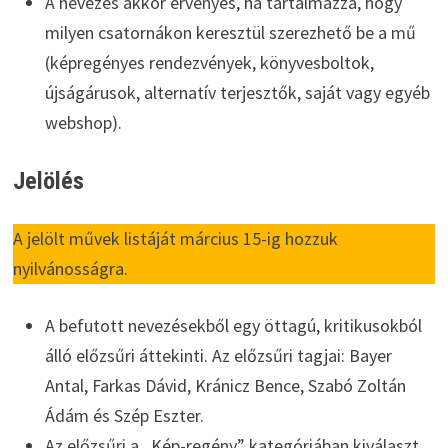
A nevezés akkor érvényes, ha tartalmazza, hogy
milyen csatornákon keresztül szerezhető be a mű
(képregényes rendezvények, könyvesboltok,
újságárusok, alternatív terjesztők, saját vagy egyéb
webshop).
Jelölés
A jelölt művek listáját március 15-ig hozzuk
nyilvánosságra.
A befutott nevezésekből egy öttagú, kritikusokból
álló előzsűri áttekinti. Az előzsűri tagjai: Bayer
Antal, Farkas Dávid, Kránicz Bence, Szabó Zoltán
Ádám és Szép Eszter.
Az előzsűri a „Kép-regény” kategóriában kiválaszt