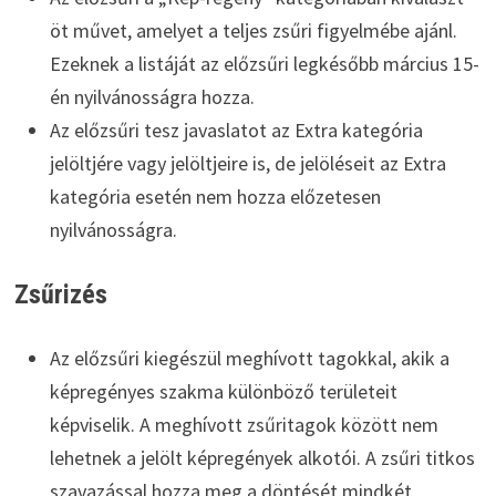
öt művet, amelyet a teljes zsűri figyelmébe ajánl.
Ezeknek a listáját az előzsűri legkésőbb március 15-
én nyilvánosságra hozza.
Az előzsűri tesz javaslatot az Extra kategória
jelöltjére vagy jelöltjeire is, de jelöléseit az Extra
kategória esetén nem hozza előzetesen
nyilvánosságra.
Zsűrizés
Az előzsűri kiegészül meghívott tagokkal, akik a
képregényes szakma különböző területeit
képviselik. A meghívott zsűritagok között nem
lehetnek a jelölt képregények alkotói. A zsűri titkos
szavazással hozza meg a döntését mindkét