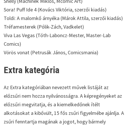
Shelly (Machinek Miklós, Mcomic Art)
Sora! Puff Ide 4 (Kovács Viktória, szerzői kiadás)
Toldi: A malomkő árnyéka (Márok Attila, szerzői kiadás)
Tréfamesterek (Pólik-Zách, Vadkelet)
Viva Las Vegas (Tóth-Laboncz-Mester, Master-Lab
Comics)
Vörös vonat (Petrusák János, Comicsmania)
Extra kategória
Az Extra kategóriában nevezett művek listáját az
előzsűri nem hozza nyilvánosságra. A képregényeket az
előzsűri megvitatja, és a kiemelkedőnek ítélt
alkotásokat a kibővült, 15 fős zsűri figyelmébe ajánlja. A
zsűri fenntartja magának a jogot, hogy bármely