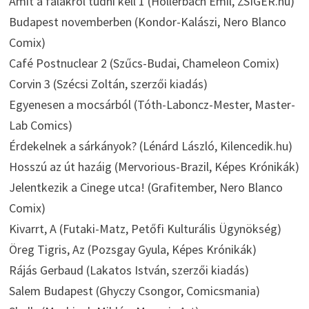
Amit a falakról tudni kell 1 (Hollerbach Emil, ZSIGER.hu)
Budapest novemberben (Kondor-Kalászi, Nero Blanco
Comix)
Café Postnuclear 2 (Szűcs-Budai, Chameleon Comix)
Corvin 3 (Szécsi Zoltán, szerzői kiadás)
Egyenesen a mocsárból (Tóth-Laboncz-Mester, Master-
Lab Comics)
Érdekelnek a sárkányok? (Lénárd László, Kilencedik.hu)
Hosszú az út hazáig (Mervorious-Brazil, Képes Krónikák)
Jelentkezik a Cinege utca! (Grafitember, Nero Blanco
Comix)
Kivarrt, A (Futaki-Matz, Petőfi Kulturális Ügynökség)
Öreg Tigris, Az (Pozsgay Gyula, Képes Krónikák)
Rájás Gerbaud (Lakatos István, szerzői kiadás)
Salem Budapest (Ghyczy Csongor, Comicsmania)