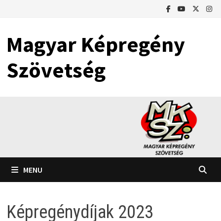
Skip
to
content
Magyar Képregény
Szövetség
MENU
Képregénydíjak 2023