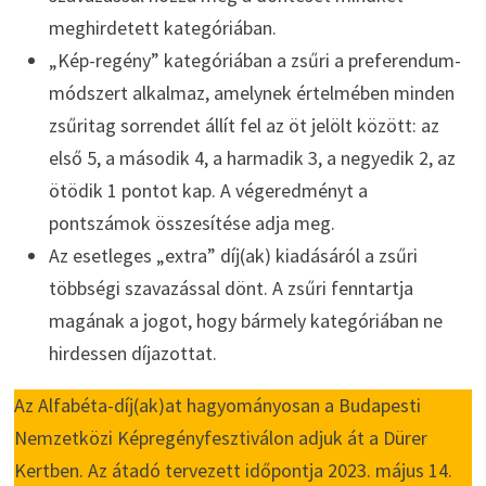
meghirdetett kategóriában.
„Kép-regény” kategóriában a zsűri a preferendum-
módszert alkalmaz, amelynek értelmében minden
zsűritag sorrendet állít fel az öt jelölt között: az
első 5, a második 4, a harmadik 3, a negyedik 2, az
ötödik 1 pontot kap. A végeredményt a
pontszámok összesítése adja meg.
Az esetleges „extra” díj(ak) kiadásáról a zsűri
többségi szavazással dönt. A zsűri fenntartja
magának a jogot, hogy bármely kategóriában ne
hirdessen díjazottat.
Az Alfabéta-díj(ak)at hagyományosan a Budapesti
Nemzetközi Képregényfesztiválon adjuk át a Dürer
Kertben. Az átadó tervezett időpontja 2023. május 14.