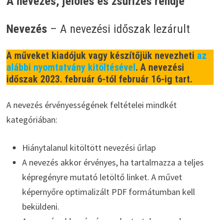
A nevezés, jelölés és zsűrizés rendje
Nevezés
– A nevezési időszak lezárult
A műveket kiadójuk vagy készítőjük nevezheti
az
alábbi nyomtatvány kitöltésével
. A nevezési
időszak 2023. február 6-tól február 16-ig tart.
A nevezés érvényességének feltételei mindkét
kategóriában:
Hiánytalanul kitöltött nevezési űrlap
A nevezés akkor érvényes, ha tartalmazza a teljes
képregényre mutató letöltő linket. A művet
képernyőre optimalizált PDF formátumban kell
beküldeni.