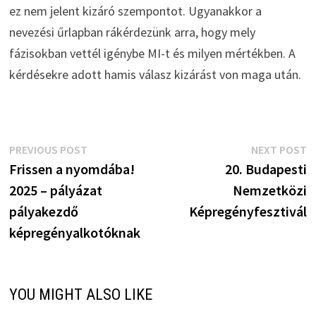
ez nem jelent kizáró szempontot. Ugyanakkor a
nevezési űrlapban rákérdezünk arra, hogy mely
fázisokban vettél igénybe MI-t és milyen mértékben. A
kérdésekre adott hamis válasz kizárást von maga után.
Bejegyzés
Previous
N
PREVIOUS POST
NEXT POST
post:
p
Frissen a nyomdába!
20. Budapesti
navigáció
2025 – pályázat
Nemzetközi
pályakezdő
Képregényfesztivál
képregényalkotóknak
YOU MIGHT ALSO LIKE