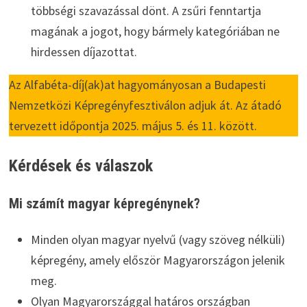
többségi szavazással dönt. A zsűri fenntartja
magának a jogot, hogy bármely kategóriában ne
hirdessen díjazottat.
Az Alfabéta-díj(ak)at hagyományosan a Budapesti
Nemzetközi Képregényfesztiválon adjuk át. Az átadó
tervezett időpontja 2025. május 5. és 11. között.
Kérdések és válaszok
Mi számít magyar képregénynek?
Minden olyan magyar nyelvű (vagy szöveg nélküli)
képregény, amely először Magyarországon jelenik
meg.
Olyan Magyarországgal határos országban