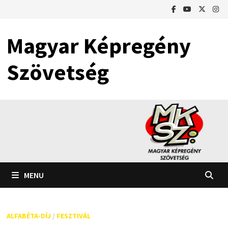
Skip
to
content
Magyar Képregény
Szövetség
MENU
ALFABÉTA-DÍJ
/
FESZTIVÁL