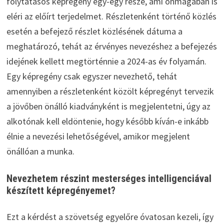
folytatásos képregény egy-egy része, ami önmagában is
eléri az előírt terjedelmet. Részletenként történő közlés
esetén a befejező részlet közlésének dátuma a
meghatározó, tehát az érvényes nevezéshez a befejezés
idejének kellett megtörténnie a 2024-as év folyamán.
Egy képregény csak egyszer nevezhető, tehát
amennyiben a részletenként közölt képregényt tervezik
a jövőben önálló kiadványként is megjelentetni, úgy az
alkotónak kell eldöntenie, hogy később kíván-e inkább
élnie a nevezési lehetőségével, amikor megjelent
önállóan a munka.
Nevezhetem részint mesterséges intelligenciával
készített képregényemet?
Ezt a kérdést a szövetség egyelőre óvatosan kezeli, így