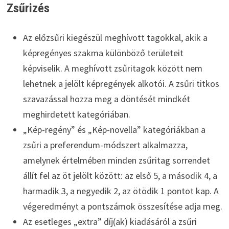
Zsűrizés
Az előzsűri kiegészül meghívott tagokkal, akik a
képregényes szakma különböző területeit
képviselik. A meghívott zsűritagok között nem
lehetnek a jelölt képregények alkotói. A zsűri titkos
szavazással hozza meg a döntését mindkét
meghirdetett kategóriában.
„Kép-regény” és „Kép-novella” kategóriákban a
zsűri a preferendum-módszert alkalmazza,
amelynek értelmében minden zsűritag sorrendet
állít fel az öt jelölt között: az első 5, a második 4, a
harmadik 3, a negyedik 2, az ötödik 1 pontot kap. A
végeredményt a pontszámok összesítése adja meg.
Az esetleges „extra” díj(ak) kiadásáról a zsűri