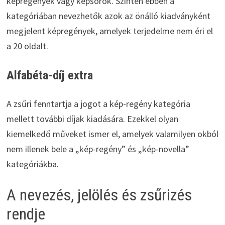
képregények vagy képsorok. Szintén ebben a
kategóriában nevezhetők azok az önálló kiadványként
megjelent képregények, amelyek terjedelme nem éri el
a 20 oldalt.
Alfabéta-díj extra
A zsűri fenntartja a jogot a kép-regény kategória
mellett további díjak kiadására. Ezekkel olyan
kiemelkedő műveket ismer el, amelyek valamilyen okból
nem illenek bele a „kép-regény” és „kép-novella”
kategóriákba.
A nevezés, jelölés és zsűrizés
rendje