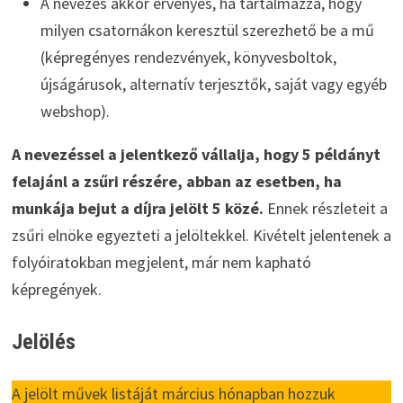
A nevezés akkor érvényes, ha tartalmazza, hogy
milyen csatornákon keresztül szerezhető be a mű
(képregényes rendezvények, könyvesboltok,
újságárusok, alternatív terjesztők, saját vagy egyéb
webshop).
A nevezéssel a jelentkező vállalja, hogy 5 példányt
felajánl a zsűri részére, abban az esetben, ha
munkája bejut a díjra jelölt 5 közé.
Ennek részleteit a
zsűri elnöke egyezteti a jelöltekkel. Kivételt jelentenek a
folyóiratokban megjelent, már nem kapható
képregények.
Jelölés
A jelölt művek listáját március hónapban hozzuk