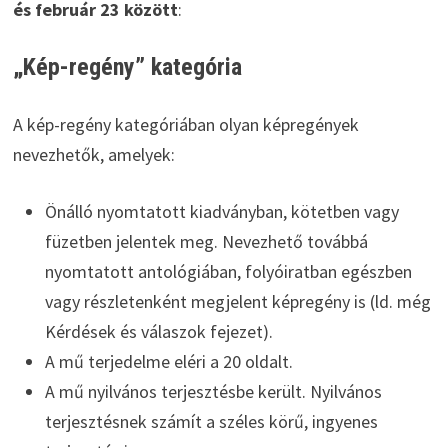
és február 23 között
:
„Kép-regény” kategória
A kép-regény kategóriában olyan képregények
nevezhetők, amelyek:
Önálló nyomtatott kiadványban, kötetben vagy
füzetben jelentek meg. Nevezhető továbbá
nyomtatott antológiában, folyóiratban egészben
vagy részletenként megjelent képregény is (ld. még
Kérdések és válaszok fejezet).
A mű terjedelme eléri a 20 oldalt.
A mű nyilvános terjesztésbe került. Nyilvános
terjesztésnek számít a széles körű, ingyenes