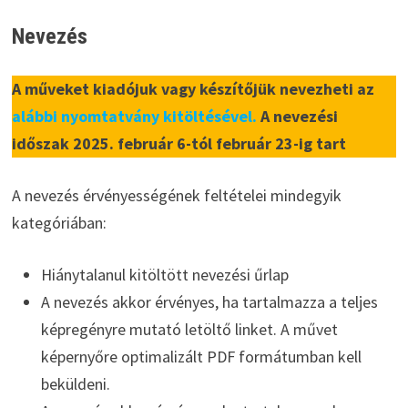
Nevezés
A műveket kiadójuk vagy készítőjük nevezheti az
alábbi nyomtatvány kitöltésével.
A nevezési
időszak 2025. február 6-tól február 23-ig tart
A nevezés érvényességének feltételei mindegyik
kategóriában:
Hiánytalanul kitöltött nevezési űrlap
A nevezés akkor érvényes, ha tartalmazza a teljes
képregényre mutató letöltő linket. A művet
képernyőre optimalizált PDF formátumban kell
beküldeni.