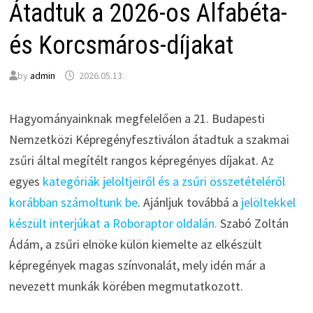
Átadtuk a 2026-os Alfabéta-
és Korcsmáros-díjakat
by
admin
2026.05.13.
Hagyományainknak megfelelően a 21. Budapesti
Nemzetközi Képregényfesztiválon átadtuk a szakmai
zsűri által megítélt rangos képregényes díjakat. Az
egyes
kategóriák jelöltjeiről és a zsűri összetételéről
korábban számoltunk be
. Ajánljuk továbbá a
jelöltekkel
készült interjúkat a Roboraptor oldalán.
Szabó Zoltán
Ádám, a zsűri elnöke külön kiemelte az elkészült
képregények magas színvonalát, mely idén már a
nevezett munkák körében megmutatkozott.