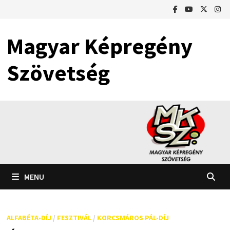
Skip
to
content
Magyar Képregény
Szövetség
MENU
ALFABÉTA-DÍJ
/
FESZTIVÁL
/
KORCSMÁROS PÁL-DÍJ