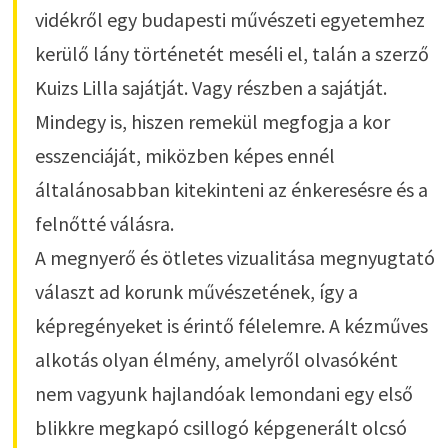
vidékről egy budapesti művészeti egyetemhez
kerülő lány történetét meséli el, talán a szerző
Kuizs Lilla sajátját. Vagy részben a sajátját.
Mindegy is, hiszen remekül megfogja a kor
esszenciáját, miközben képes ennél
általánosabban kitekinteni az énkeresésre és a
felnőtté válásra.
A megnyerő és ötletes vizualitása megnyugtató
választ ad korunk művészetének, így a
képregényeket is érintő félelemre. A kézműves
alkotás olyan élmény, amelyről olvasóként
nem vagyunk hajlandóak lemondani egy első
blikkre megkapó csillogó képgenerált olcsó