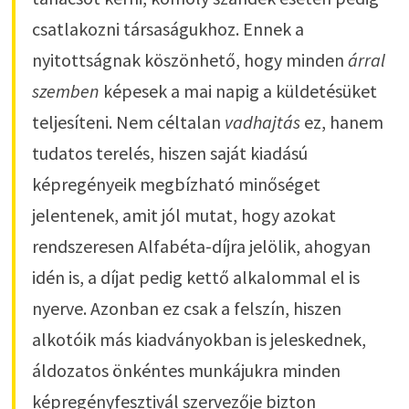
csatlakozni társaságukhoz. Ennek a
nyitottságnak köszönhető, hogy minden
árral
szemben
képesek a mai napig a küldetésüket
teljesíteni. Nem céltalan
vadhajtás
ez, hanem
tudatos terelés, hiszen saját kiadású
képregényeik megbízható minőséget
jelentenek, amit jól mutat, hogy azokat
rendszeresen Alfabéta-díjra jelölik, ahogyan
idén is, a díjat pedig kettő alkalommal el is
nyerve. Azonban ez csak a felszín, hiszen
alkotóik más kiadványokban is jeleskednek,
áldozatos önkéntes munkájukra minden
képregényfesztivál szervezője bizton