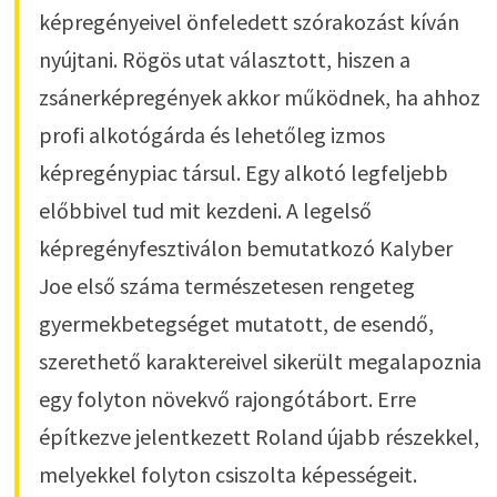
képregényeivel önfeledett szórakozást kíván
nyújtani. Rögös utat választott, hiszen a
zsánerképregények akkor működnek, ha ahhoz
profi alkotógárda és lehetőleg izmos
képregénypiac társul. Egy alkotó legfeljebb
előbbivel tud mit kezdeni. A legelső
képregényfesztiválon bemutatkozó Kalyber
Joe első száma természetesen rengeteg
gyermekbetegséget mutatott, de esendő,
szerethető karaktereivel sikerült megalapoznia
egy folyton növekvő rajongótábort. Erre
építkezve jelentkezett Roland újabb részekkel,
melyekkel folyton csiszolta képességeit.