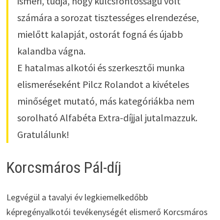
ismeri, tudja, hogy kulcsfontosságú volt
számára a sorozat tisztességes elrendezése,
mielőtt kalapját, ostorát fogná és újabb
kalandba vágna.
E hatalmas alkotói és szerkesztői munka
elismeréseként Pilcz Rolandot a kivételes
minőséget mutató, más kategóriákba nem
sorolható Alfabéta Extra-díjjal jutalmazzuk.
Gratulálunk!
Korcsmáros Pál-díj
Legvégül a tavalyi év legkiemelkedőbb
képregényalkotói tevékenységét elismerő Korcsmáros