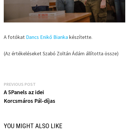
A fotókat
Dancs Enikő Bianka
készítette.
(Az értékeléseket Szabó Zoltán Ádám állította össze)
Bejegyzés
Previous
PREVIOUS POST
post:
A 5Panels az idei
navigáció
Korcsmáros Pál-díjas
YOU MIGHT ALSO LIKE