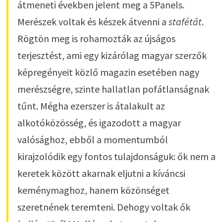
átmeneti években jelent meg a 5Panels.
Merészek voltak és készek átvenni a
stafétát
.
Rögtön meg is rohamozták az újságos
terjesztést, ami egy kizárólag magyar szerzők
képregényeit közlő magazin esetében nagy
merészségre, szinte hallatlan pofátlanságnak
tűnt. Mégha ezerszer is átalakult az
alkotóközösség, és igazodott a magyar
valósághoz, ebből a momentumból
kirajzolódik egy fontos tulajdonságuk: ők nem a
keretek között akarnak eljutni a kíváncsi
keménymaghoz, hanem közönséget
szeretnének teremteni. Dehogy voltak ők