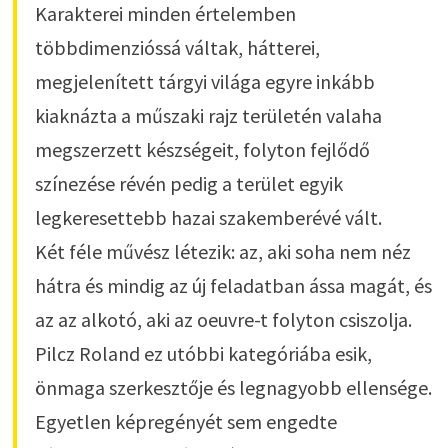
Karakterei minden értelemben
többdimenzióssá váltak, hátterei,
megjelenített tárgyi világa egyre inkább
kiaknázta a műszaki rajz területén valaha
megszerzett készségeit, folyton fejlődő
színezése révén pedig a terület egyik
legkeresettebb hazai szakemberévé vált.
Két féle művész létezik: az, aki soha nem néz
hátra és mindig az új feladatban ássa magát, és
az az alkotó, aki az oeuvre-t folyton csiszolja.
Pilcz Roland ez utóbbi kategóriába esik,
önmaga szerkesztője és legnagyobb ellensége.
Egyetlen képregényét sem engedte