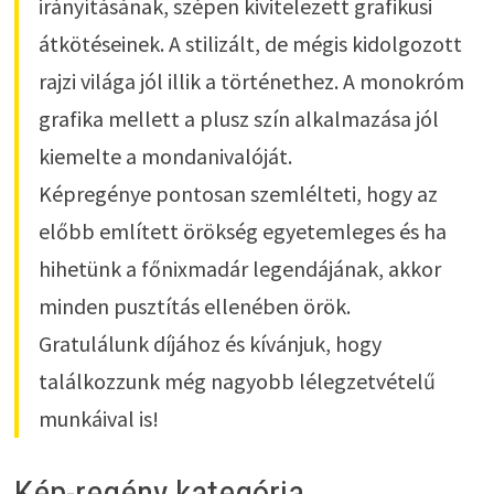
irányításának, szépen kivitelezett grafikusi
átkötéseinek. A stilizált, de mégis kidolgozott
rajzi világa jól illik a történethez. A monokróm
grafika mellett a plusz szín alkalmazása jól
kiemelte a mondanivalóját.
Képregénye pontosan szemlélteti, hogy az
előbb említett örökség egyetemleges és ha
hihetünk a főnixmadár legendájának, akkor
minden pusztítás ellenében örök.
Gratulálunk díjához és kívánjuk, hogy
találkozzunk még nagyobb lélegzetvételű
munkáival is!
Kép-regény kategória