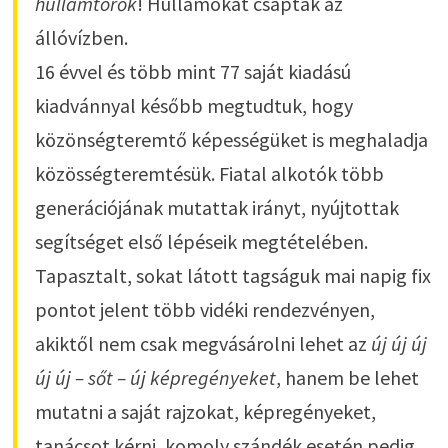
hullámtörők
! Hullámokat csaptak az
állóvízben.
16 évvel és több mint 77 saját kiadású
kiadvánnyal később megtudtuk, hogy
közönségteremtő képességüket is meghaladja
közösségteremtésük. Fiatal alkotók több
generációjának mutattak irányt, nyújtottak
segítséget első lépéseik megtételében.
Tapasztalt, sokat látott tagságuk mai napig fix
pontot jelent több vidéki rendezvényen,
akiktől nem csak megvásárolni lehet az
új új új
új új – sőt – új képregényeket
, hanem be lehet
mutatni a saját rajzokat, képregényeket,
tanácsot kérni, komoly szándék esetén pedig