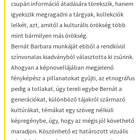
csupán információ átadására törekszik, hanem
igyekszik megragadni a tárgyak, kollekciók
lelkét, azt, amitől a kulturális örökség több
mint bármilyen más örökség.
Bernát Barbara munkáját ebből a rendkívül
színvonalas kiadványból választotta ki zsűrink.
Ahogyan a képnovellájában megjelenő
fényképész a pillanatokat gyűjti, az etnográfus
pedig a tollakat, úgy tereli egybe Bernát a
generációkat, különböző tájakról származó
kultúrákat, témákat egy szöveg nélküli
képregénybe, úgy, hogy az mégis jól követhető
maradjon. Köszönhető ez határozott vizuális