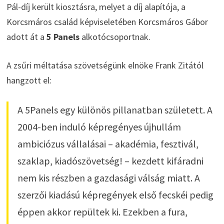
Pál-díj került kiosztásra, melyet a díj alapítója, a
Korcsmáros család képviseletében Korcsmáros Gábor
adott át a
5 Panels
alkotócsoportnak.
A zsűri méltatása szövetségünk elnöke Frank Zitától
hangzott el:
A 5Panels egy különös pillanatban született. A
2004-ben induló képregényes újhullám
ambiciózus vállalásai – akadémia, fesztivál,
szaklap, kiadószövetség! – kezdett kifáradni
nem kis részben a gazdasági válság miatt. A
szerzői kiadású képregények első fecskéi pedig
éppen akkor repültek ki. Ezekben a fura,