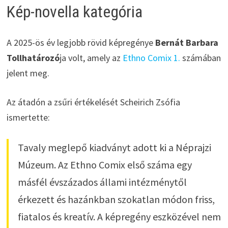
Kép-novella kategória
A 2025-ös év legjobb rövid képregénye
Bernát Barbara
Tollhatározó
ja volt, amely az
Ethno Comix 1.
számában
jelent meg.
Az átadón a zsűri értékelését Scheirich Zsófia
ismertette:
Tavaly meglepő kiadványt adott ki a Néprajzi
Múzeum. Az Ethno Comix első száma egy
másfél évszázados állami intézménytől
érkezett és hazánkban szokatlan módon friss,
fiatalos és kreatív. A képregény eszközével nem