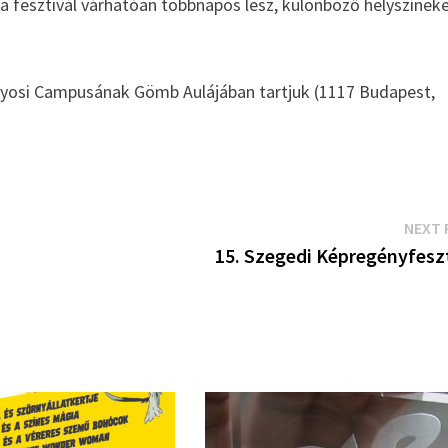
 a fesztivál várhatóan többnapos lesz, különböző helyszínek
ányosi Campusának Gömb Aulájában tartjuk (1117 Budapest,
NEXT 
15. Szegedi Képregényfeszt