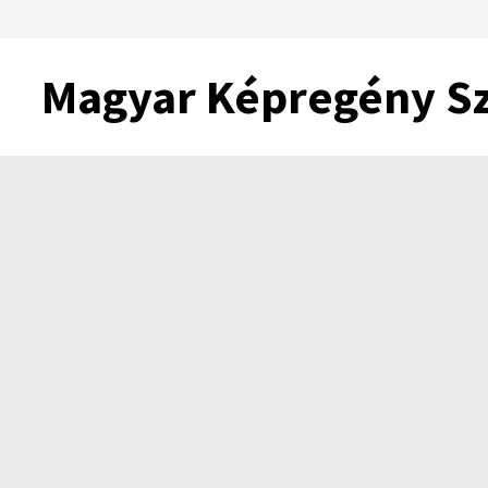
Skip
to
content
Magyar Képregény S