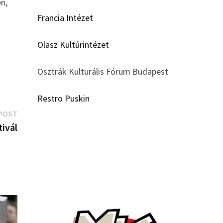
en,
Francia Intézet
Olasz Kultúrintézet
Osztrák Kulturális Fórum Budapest
Restro Puskin
Next
POST
post:
ivál