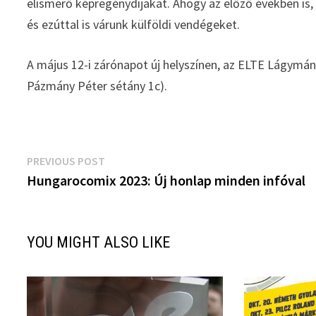
elismerő képregénydíjakat. Ahogy az előző években is,
és ezúttal is várunk külföldi vendégeket.
A május 12-i zárónapot új helyszínen, az ELTE Lágym
Pázmány Péter sétány 1c).
Bejegyzés
Previous
PREVIOUS POST
post:
Hungarocomix 2023: Új honlap minden infóval
navigáció
YOU MIGHT ALSO LIKE