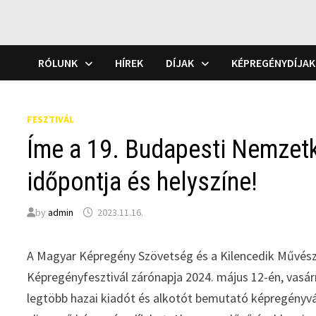
RÓLUNK
HÍREK
DÍJAK
KÉPREGÉNYDÍJAK
FESZTIVÁL
Íme a 19. Budapesti Nemzetk
időpontja és helyszíne!
by
admin
2023.11.16.
A Magyar Képregény Szövetség és a Kilencedik Művésze
Képregényfesztivál zárónapja 2024. május 12-én, vasá
legtöbb hazai kiadót és alkotót bemutató képregényvás