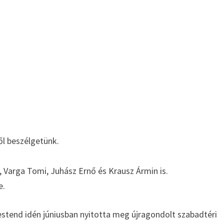
ől beszélgetünk.
, Varga Tomi, Juhász Ernő és Krausz Ármin is.
e.
stend idén júniusban nyitotta meg újragondolt szabadtéri