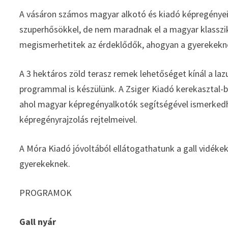
A vásáron számos magyar alkotó és kiadó képregényei
szuperhősökkel, de nem maradnak el a magyar klasszik
megismerhetitek az érdeklődők, ahogyan a gyerekekne
A 3 hektáros zöld terasz remek lehetőséget kínál a la
programmal is készülünk. A Zsiger Kiadó kerekasztal-b
ahol magyar képregényalkotók segítségével ismerked
képregényrajzolás rejtelmeivel.
A Móra Kiadó jóvoltából ellátogathatunk a gall vidékekr
gyerekeknek.
PROGRAMOK
Gall nyár