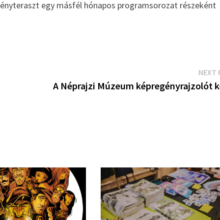
gényteraszt egy másfél hónapos programsorozat részeként
NEXT 
A Néprajzi Múzeum képregényrajzolót k