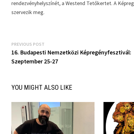
rendezvényhelyszínét, a Westend Tetőkertet. A Képre
szervezik meg.
Bejegyzés
Previous
PREVIOUS POST
post:
16. Budapesti Nemzetközi Képregényfesztivál:
navigáció
Szeptember 25-27
YOU MIGHT ALSO LIKE