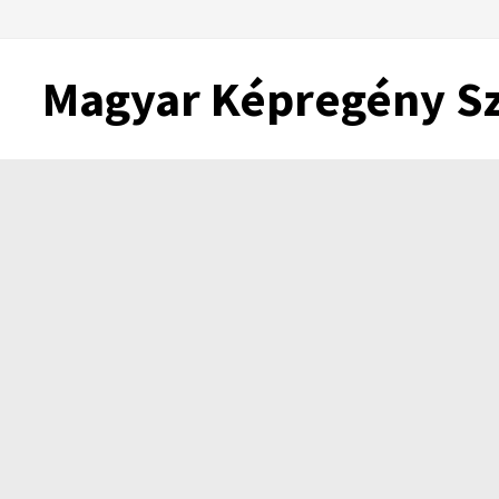
Skip
to
content
Magyar Képregény S