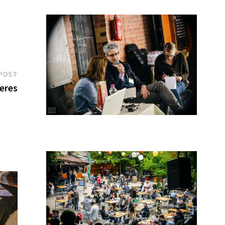
Next
POST
post:
eres