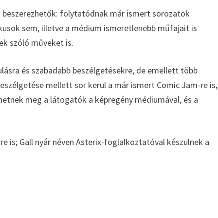
 beszerezhetők: folytatódnak már ismert sorozatok
usok sem, illetve a médium ismeretlenebb műfajait is
k szóló műveket is.
zulásra és szabadabb beszélgetésekre, de emellett több
eszélgetése mellett sor kerül a már ismert Comic Jam-re is,
hetnek meg a látogatók a képregény médiumával, és a
e is; Gall nyár néven Asterix-foglalkoztatóval készülnek a