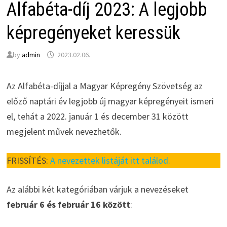
Alfabéta-díj 2023: A legjobb
képregényeket keressük
by
admin
2023.02.06.
Az Alfabéta-díjjal a Magyar Képregény Szövetség az
előző naptári év legjobb új magyar képregényeit ismeri
el, tehát a 2022. január 1 és december 31 között
megjelent művek nevezhetők.
FRISSÍTÉS:
A nevezettek listáját itt találod.
Az alábbi két kategóriában várjuk a nevezéseket
február 6 és február 16 között
: