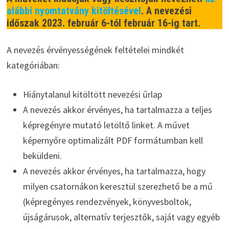
alábbi nyomtatvány kitöltésével
. A nevezési
időszak 2023. február 6-tól február 16-ig tart.
A nevezés érvényességének feltételei mindkét
kategóriában:
Hiánytalanul kitöltött nevezési űrlap
A nevezés akkor érvényes, ha tartalmazza a teljes
képregényre mutató letöltő linket. A művet
képernyőre optimalizált PDF formátumban kell
beküldeni.
A nevezés akkor érvényes, ha tartalmazza, hogy
milyen csatornákon keresztül szerezhető be a mű
(képregényes rendezvények, könyvesboltok,
újságárusok, alternatív terjesztők, saját vagy egyéb