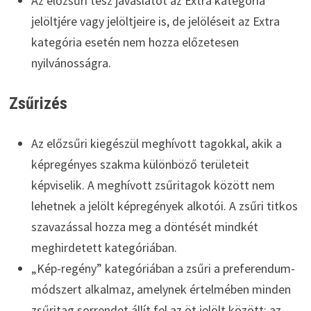
Az előzsűri tesz javaslatot az Extra kategória
jelöltjére vagy jelöltjeire is, de jelöléseit az Extra
kategória esetén nem hozza előzetesen
nyilvánosságra.
Zsűrizés
Az előzsűri kiegészül meghívott tagokkal, akik a
képregényes szakma különböző területeit
képviselik. A meghívott zsűritagok között nem
lehetnek a jelölt képregények alkotói. A zsűri titkos
szavazással hozza meg a döntését mindkét
meghirdetett kategóriában.
„Kép-regény” kategóriában a zsűri a preferendum-
módszert alkalmaz, amelynek értelmében minden
zsűritag sorrendet állít fel az öt jelölt között: az