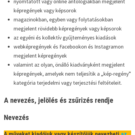
nyomtatott vagy online antológiákban megjelent
képregények
vagy képsorok
magazinokban, egyben vagy folytatásokban
megjelent rövidebb képregények vagy képsorok
az egyéni és kollektív gyűjteményes kiadások
webképregények és Facebookon és Instagramon
megjelent képregények
valamint az olyan, önálló kiadványként megjelent
képregények, amelyek nem teljesítik a „kép-regény”
kategória terjedelmi vagy terjesztési feltételeit.
A nevezés, jelölés és zsűrizés rendje
Nevezés
A műveket kiadójuk vagy készítőjük nevezheti
az