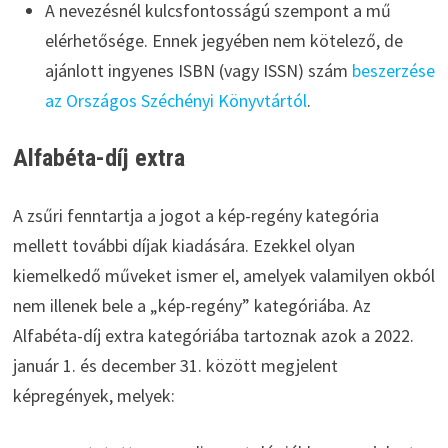
A nevezésnél kulcsfontosságú szempont a mű
elérhetősége. Ennek jegyében nem kötelező, de
ajánlott ingyenes ISBN (vagy ISSN) szám
beszerzése
az Országos Széchényi Könyvtártól
.
Alfabéta-díj extra
A zsűri fenntartja a jogot a kép-regény kategória
mellett további díjak kiadására. Ezekkel olyan
kiemelkedő műveket ismer el, amelyek valamilyen okból
nem illenek bele a „kép-regény” kategóriába. Az
Alfabéta-díj extra kategóriába tartoznak azok a 2022.
január 1. és december 31. között megjelent
képregények, melyek: