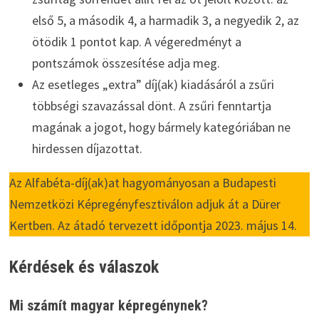
első 5, a második 4, a harmadik 3, a negyedik 2, az
ötödik 1 pontot kap. A végeredményt a
pontszámok összesítése adja meg.
Az esetleges „extra” díj(ak) kiadásáról a zsűri
többségi szavazással dönt. A zsűri fenntartja
magának a jogot, hogy bármely kategóriában ne
hirdessen díjazottat.
Az Alfabéta-díj(ak)at hagyományosan a Budapesti
Nemzetközi Képregényfesztiválon adjuk át a Dürer
Kertben. Az átadó tervezett időpontja 2023. május 14.
Kérdések és válaszok
Mi számít magyar képregénynek?