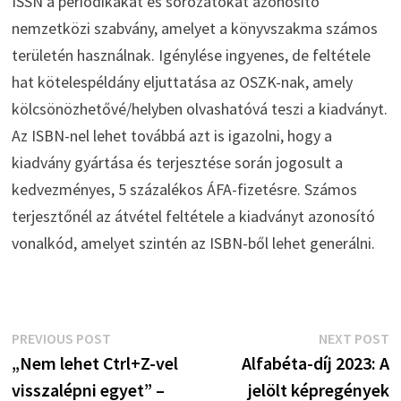
ISSN a periodikákat és sorozatokat azonosító
nemzetközi szabvány, amelyet a könyvszakma számos
területén használnak. Igénylése ingyenes, de feltétele
hat kötelespéldány eljuttatása az OSZK-nak, amely
kölcsönözhetővé/helyben olvashatóvá teszi a kiadványt.
Az ISBN-nel lehet továbbá azt is igazolni, hogy a
kiadvány gyártása és terjesztése során jogosult a
kedvezményes, 5 százalékos ÁFA-fizetésre. Számos
terjesztőnél az átvétel feltétele a kiadványt azonosító
vonalkód, amelyet szintén az ISBN-ből lehet generálni.
Bejegyzés
Previous
N
PREVIOUS POST
NEXT POST
post:
p
„Nem lehet Ctrl+Z-vel
Alfabéta-díj 2023: A
navigáció
visszalépni egyet” –
jelölt képregények