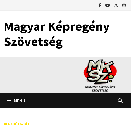
Skip
to
content
Magyar Képregény
Szövetség
MENU
ALFABÉTA-DÍJ