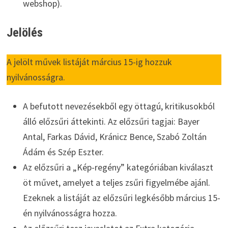
webshop).
Jelölés
A jelölt művek listáját március 15-ig hozzuk
nyilvánosságra.
A befutott nevezésekből egy öttagú, kritikusokból
álló előzsűri áttekinti. Az előzsűri tagjai: Bayer
Antal, Farkas Dávid, Kránicz Bence, Szabó Zoltán
Ádám és Szép Eszter.
Az előzsűri a „Kép-regény” kategóriában kiválaszt
öt művet, amelyet a teljes zsűri figyelmébe ajánl.
Ezeknek a listáját az előzsűri legkésőbb március 15-
én nyilvánosságra hozza.