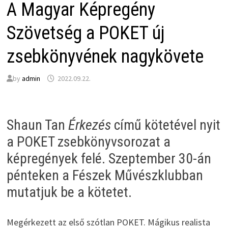
A Magyar Képregény
Szövetség a POKET új
zsebkönyvének nagykövete
by
admin
2022.09.22.
Shaun Tan
Érkezés
című kötetével nyit
a POKET zsebkönyvsorozat a
képregények felé. Szeptember 30-án
pénteken a Fészek Művészklubban
mutatjuk be a kötetet.
Megérkezett az első szótlan POKET. Mágikus realista