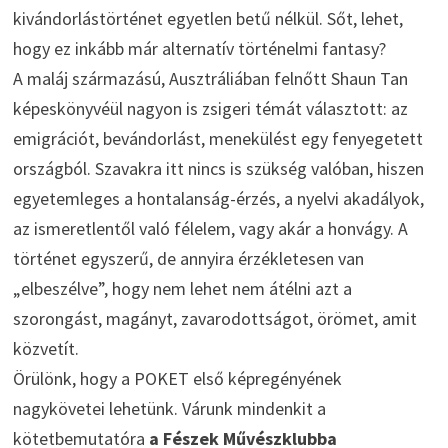
kivándorlástörténet egyetlen betű nélkül. Sőt, lehet,
hogy ez inkább már alternatív történelmi fantasy?
A maláj származású, Ausztráliában felnőtt Shaun Tan
képeskönyvéül nagyon is zsigeri témát választott: az
emigrációt, bevándorlást, menekülést egy fenyegetett
országból. Szavakra itt nincs is szükség valóban, hiszen
egyetemleges a hontalanság-érzés, a nyelvi akadályok,
az ismeretlentől való félelem, vagy akár a honvágy. A
történet egyszerű, de annyira érzékletesen van
„elbeszélve”, hogy nem lehet nem átélni azt a
szorongást, magányt, zavarodottságot, örömet, amit
közvetít.
Örülönk, hogy a POKET első képregényének
nagykövetei lehetünk. Várunk mindenkit a
kötetbemutatóra
a Fészek Művészklubba