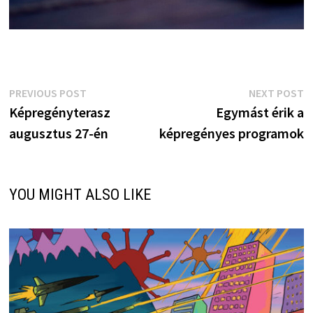
Bejegyzés
Previous
N
PREVIOUS POST
NEXT POST
post:
p
Képregényterasz
Egymást érik a
navigáció
augusztus 27-én
képregényes programok
YOU MIGHT ALSO LIKE