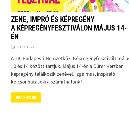
ZENE, IMPRÓ ÉS KÉPREGÉNY
A KÉPREGÉNYFESZTIVÁLON MÁJUS 14-
ÉN
2023.03.27.
A 18. Budapesti Nemzetközi Képregényfesztivált máju
10 és 14 között tartjuk. Május 14-én a Dürer Kertben
képregény találkozik zenével. Izgalmas, inspiráló
kölcsönhatásokra számíthatunk!
ZENE,
READ MORE
IMPRÓ
ÉS
KÉPREGÉNY
A
KÉPREGÉNYFESZTIVÁLON
MÁJUS
14-
ÉN