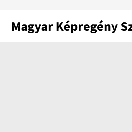
Skip
to
content
Magyar Képregény S