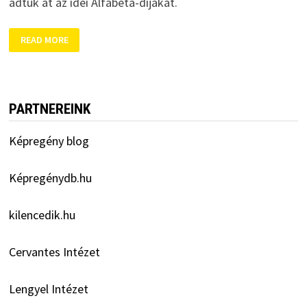
adtuk át az idei Alfabéta-díjakat.
KÉPREGÉNYDÍJAK
READ MORE
2022:
KITTENBERGER
ÉS
AZ
AQUINCUMI
VÍZIORGONA
SZELLEME
PARTNEREINK
Képregény blog
Képregénydb.hu
kilencedik.hu
Cervantes Intézet
Lengyel Intézet