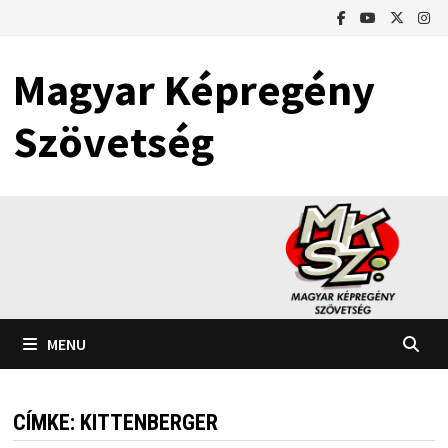
Skip
to
content
Magyar Képregény
Szövetség
MENU
CÍMKE:
KITTENBERGER