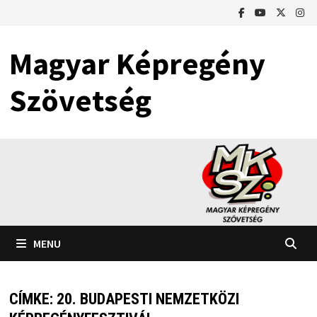
Skip
to
content
Magyar Képregény
Szövetség
MENU
CÍMKE:
20. BUDAPESTI NEMZETKÖZI