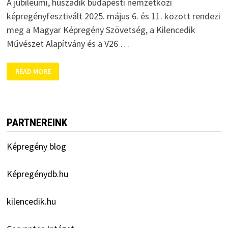
A jubileumi, huszadik budapesti nemzetközi
képregényfesztivált 2025. május 6. és 11. között rendezi
meg a Magyar Képregény Szövetség, a Kilencedik
Művészet Alapítvány és a V26 …
20.
READ MORE
BUDAPESTI
NEMZETKÖZI
KÉPREGÉNYFESZTIVÁL
PARTNEREINK
Képregény blog
Képregénydb.hu
kilencedik.hu