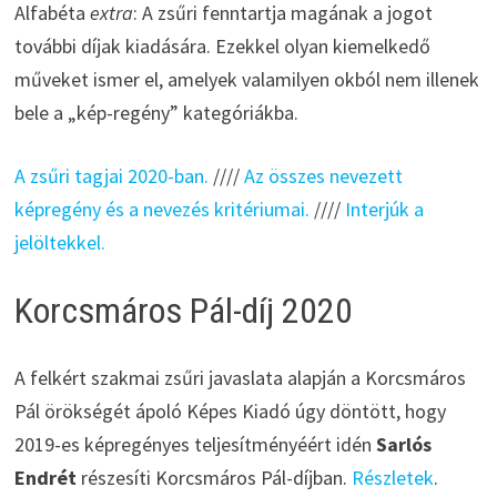
Alfabéta
extra
: A zsűri fenntartja magának a jogot
további díjak kiadására. Ezekkel olyan kiemelkedő
műveket ismer el, amelyek valamilyen okból nem illenek
bele a „kép-regény” kategóriákba.
A zsűri tagjai 2020-ban.
////
Az összes nevezett
képregény és a nevezés kritériumai.
////
Interjúk a
jelöltekkel.
Korcsmáros Pál-díj 2020
A felkért szakmai zsűri javaslata alapján a Korcsmáros
Pál örökségét ápoló Képes Kiadó úgy döntött, hogy
2019-es képregényes teljesítményéért idén
Sarlós
Endrét
részesíti Korcsmáros Pál-díjban.
Részletek
.