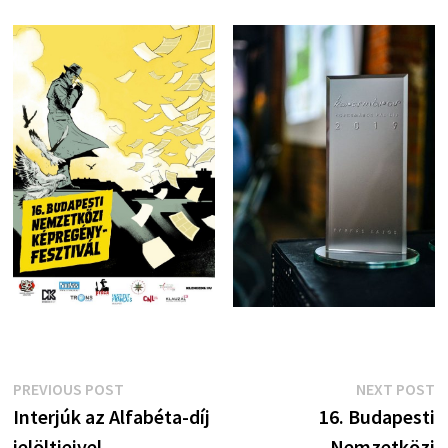
Bejegyzés
Previous
N
PREVIOUS POST
NEXT POST
post:
p
Interjúk az Alfabéta-díj
16. Budapesti
navigáció
jelöltjeivel
Nemzetközi