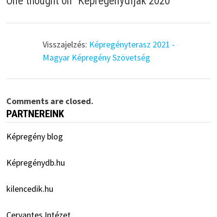
One thought on “
Képregénydíjak 2020
”
Visszajelzés:
Képregényterasz 2021 -
Magyar Képregény Szövetség
Comments are closed.
PARTNEREINK
Képregény blog
Képregénydb.hu
kilencedik.hu
Cervantes Intézet