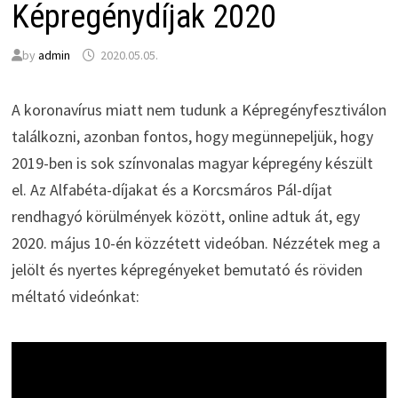
Képregénydíjak 2020
by
admin
2020.05.05.
A koronavírus miatt nem tudunk a Képregényfesztiválon
találkozni, azonban fontos, hogy megünnepeljük, hogy
2019-ben is sok színvonalas magyar képregény készült
el. Az Alfabéta-díjakat és a Korcsmáros Pál-díjat
rendhagyó körülmények között, online adtuk át, egy
2020. május 10-én közzétett videóban. Nézzétek meg a
jelölt és nyertes képregényeket bemutató és röviden
méltató videónkat: