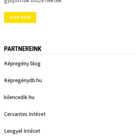
gyűjtöttük össze nektek.
EGYMÁST
READ MORE
ÉRIK
A
KÉPREGÉNYES
PROGRAMOK
PARTNEREINK
Képregény blog
Képregénydb.hu
kilencedik.hu
Cervantes Intézet
Lengyel Intézet