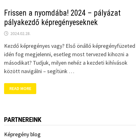
Frissen a nyomdába! 2024 – pályázat
pályakezdő képregényeseknek
2024.02.28.
Kezdő képregényes vagy? Első önálló képregényfüzeted
idén fog megjelenni, esetleg most tervezed kihozni a
másodikat? Tudjuk, milyen nehéz a kezdeti kihívások
között navigálni – segítünk …
FRISSEN
READ MORE
A
NYOMDÁBA!
2024
–
PÁLYÁZAT
PÁLYAKEZDŐ
KÉPREGÉNYESEKNEK
PARTNEREINK
Képregény blog