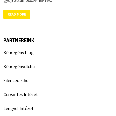
gyűjtöttük össze nektek.
EGYMÁST
READ MORE
ÉRIK
A
KÉPREGÉNYES
PROGRAMOK
PARTNEREINK
Képregény blog
Képregénydb.hu
kilencedik.hu
Cervantes Intézet
Lengyel Intézet