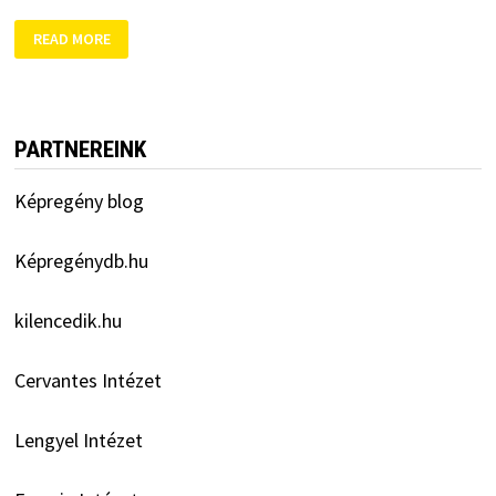
ALFABÉTA-
READ MORE
DÍJ
2021
PARTNEREINK
Képregény blog
Képregénydb.hu
kilencedik.hu
Cervantes Intézet
Lengyel Intézet