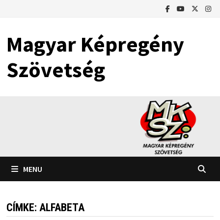
Skip
to
content
Magyar Képregény
Szövetség
MENU
CÍMKE:
ALFABETA