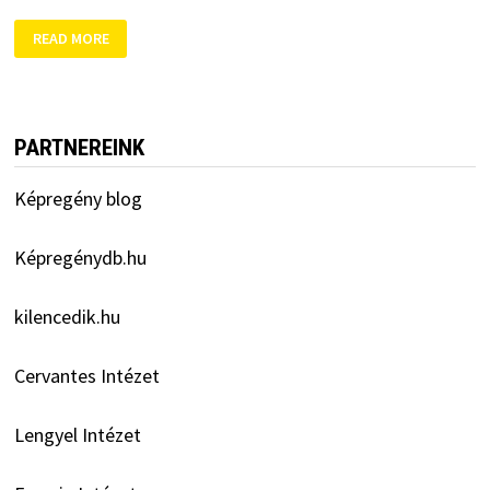
ALFABÉTA-
READ MORE
DÍJ
2021
PARTNEREINK
Képregény blog
Képregénydb.hu
kilencedik.hu
Cervantes Intézet
Lengyel Intézet