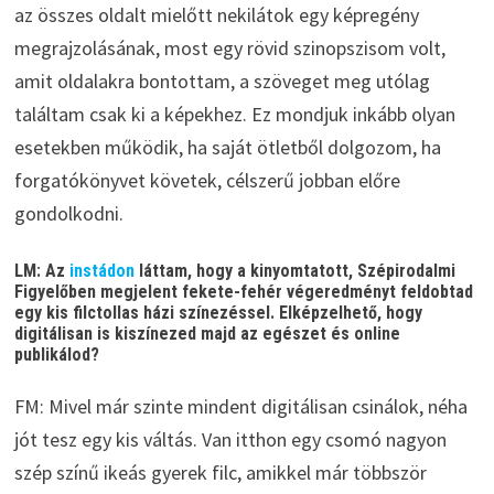
az összes oldalt mielőtt nekilátok egy képregény
megrajzolásának, most egy rövid szinopszisom volt,
amit oldalakra bontottam, a szöveget meg utólag
találtam csak ki a képekhez. Ez mondjuk inkább olyan
esetekben működik, ha saját ötletből dolgozom, ha
forgatókönyvet követek, célszerű jobban előre
gondolkodni.
LM: Az
instádon
láttam, hogy a kinyomtatott, Szépirodalmi
Figyelőben megjelent fekete-fehér végeredményt feldobtad
egy kis filctollas házi színezéssel. Elképzelhető, hogy
digitálisan is kiszínezed majd az egészet és online
publikálod?
FM: Mivel már szinte mindent digitálisan csinálok, néha
jót tesz egy kis váltás. Van itthon egy csomó nagyon
szép színű ikeás gyerek filc, amikkel már többször