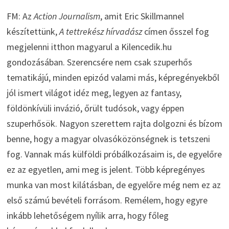
FM: Az
Action Journalism
, amit Eric Skillmannel
készítettünk,
A tettrekész hírvadász
címen ősszel fog
megjelenni itthon magyarul a Kilencedik.hu
gondozásában. Szerencsére nem csak szuperhős
tematikájú, minden epizód valami más, képregényekből
jól ismert világot idéz meg, legyen az fantasy,
földönkívüli invázió, őrült tudósok, vagy éppen
szuperhősök. Nagyon szerettem rajta dolgozni és bízom
benne, hogy a magyar olvasóközönségnek is tetszeni
fog. Vannak más külföldi próbálkozásaim is, de egyelőre
ez az egyetlen, ami meg is jelent. Több képregényes
munka van most kilátásban, de egyelőre még nem ez az
első számú bevételi forrásom. Remélem, hogy egyre
inkább lehetőségem nyílik arra, hogy főleg