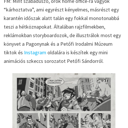
FM: Mint szabadúszó, örök home office-ra vagyok
“kárhoztatva”, ami egyrészt kényelmes, másrészt egy
karantén időszak alatt talán egy fokkal monotonabbá
teszi a hétköznapokat. Általában rajzfilmekben,
reklámokban storyboardozok, de illusztrálok most egy
könyvet a Pagonynak és a Petőfi Irodalmi Múzeum
tiktok és
Instagram
oldalára is készítek egy mini
animációs szkeccs sorozatot Petőfi Sándorról.