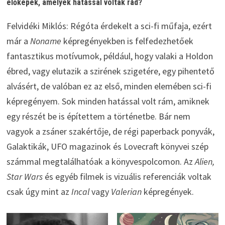
előképek, amelyek hatással voltak rád?
Felvidéki Miklós: Régóta érdekelt a sci-fi műfaja, ezért
már a
Noname
képregényekben is felfedezhetőek
fantasztikus motívumok, például, hogy valaki a Holdon
ébred, vagy elutazik a szirének szigetére, egy pihentető
alvásért, de valóban ez az első, minden elemében sci-fi
képregényem. Sok minden hatással volt rám, amiknek
egy részét be is építettem a történetbe. Bár nem
vagyok a zsáner szakértője, de régi paperback ponyvák,
Galaktikák, UFO magazinok és Lovecraft könyvei szép
számmal megtalálhatóak a könyvespolcomon. Az
Alien,
Star Wars
és egyéb filmek is vizuális referenciák voltak
csak úgy mint az
Incal
vagy
Valerian
képregények.