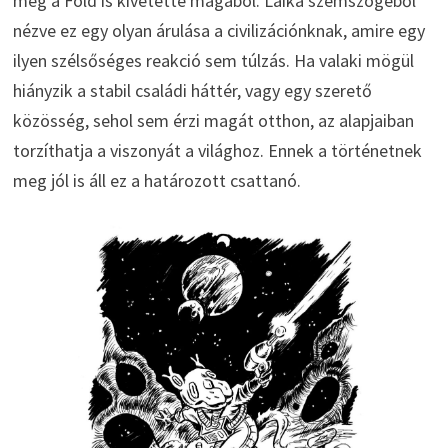
még a Föld is kivetette magából. Laika szemszögéből
nézve ez egy olyan árulása a civilizációnknak, amire egy
ilyen szélsőséges reakció sem túlzás. Ha valaki mögül
hiányzik a stabil családi háttér, vagy egy szerető
közösség, sehol sem érzi magát otthon, az alapjaiban
torzíthatja a viszonyát a világhoz. Ennek a történetnek
meg jól is áll ez a határozott csattanó.