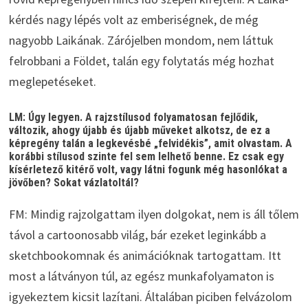
kérdés nagy lépés volt az emberiségnek, de még
nagyobb Laikának. Zárójelben mondom, nem láttuk
felrobbani a Földet, talán egy folytatás még hozhat
meglepetéseket.
LM: Úgy legyen. A rajzstílusod folyamatosan fejlődik,
változik, ahogy újabb és újabb műveket alkotsz, de ez a
képregény talán a legkevésbé „felvidékis”, amit olvastam. A
korábbi stílusod szinte fel sem lelhető benne. Ez csak egy
kísérletező kitérő volt, vagy látni fogunk még hasonlókat a
jövőben? Sokat vázlatoltál?
FM: Mindig rajzolgattam ilyen dolgokat, nem is áll tőlem
távol a cartoonosabb világ, bár ezeket leginkább a
sketchbookomnak és animációknak tartogattam. Itt
most a látványon túl, az egész munkafolyamaton is
igyekeztem kicsit lazítani. Általában piciben felvázolom