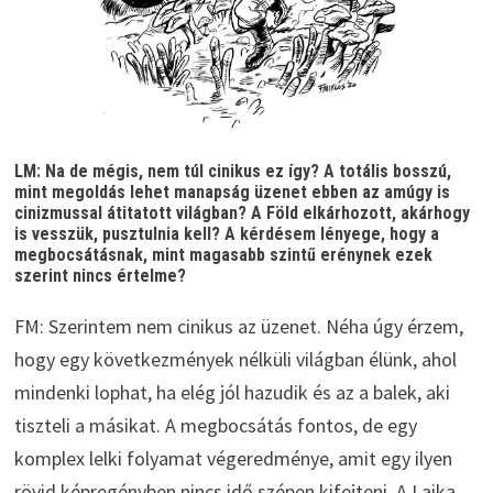
LM: Na de mégis, nem túl cinikus ez így? A totális bosszú,
mint megoldás lehet manapság üzenet ebben az amúgy is
cinizmussal átitatott világban? A Föld elkárhozott, akárhogy
is vesszük, pusztulnia kell? A kérdésem lényege, hogy a
megbocsátásnak, mint magasabb szintű erénynek ezek
szerint nincs értelme?
FM: Szerintem nem cinikus az üzenet. Néha úgy érzem,
hogy egy következmények nélküli világban élünk, ahol
mindenki lophat, ha elég jól hazudik és az a balek, aki
tiszteli a másikat. A megbocsátás fontos, de egy
komplex lelki folyamat végeredménye, amit egy ilyen
rövid képregényben nincs idő szépen kifejteni. A Laika-