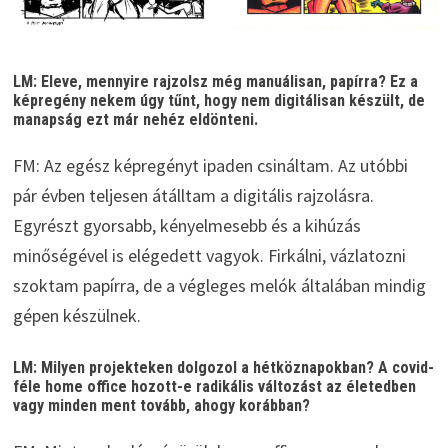
LM: Eleve, mennyire rajzolsz még manuálisan, papírra? Ez a
képregény nekem úgy tűnt, hogy nem digitálisan készült, de
manapság ezt már nehéz eldönteni.
FM: Az egész képregényt ipaden csináltam. Az utóbbi
pár évben teljesen átálltam a digitális rajzolásra.
Egyrészt gyorsabb, kényelmesebb és a kihúzás
minőségével is elégedett vagyok. Firkálni, vázlatozni
szoktam papírra, de a végleges melók általában mindig
gépen készülnek.
LM: Milyen projekteken dolgozol a hétköznapokban? A covid-
féle home office hozott-e radikális változást az életedben
vagy minden ment tovább, ahogy korábban?