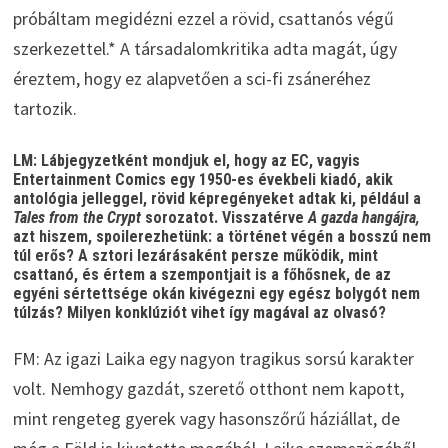
próbáltam megidézni ezzel a rövid, csattanós végű
szerkezettel.* A társadalomkritika adta magát, úgy
éreztem, hogy ez alapvetően a sci-fi zsáneréhez
tartozik.
LM: Lábjegyzetként mondjuk el, hogy az EC, vagyis
Entertainment Comics egy 1950-es évekbeli kiadó, akik
antológia jelleggel, rövid képregényeket adtak ki, például a
Tales from the Crypt
sorozatot. Visszatérve
A gazda hangájra,
azt hiszem, spoilerezhetünk: a történet végén a bosszú nem
túl erős? A sztori lezárásaként persze működik, mint
csattanó, és értem a szempontjait is a főhősnek, de az
egyéni sértettsége okán kivégezni egy egész bolygót nem
túlzás? Milyen konklúziót vihet így magával az olvasó?
FM: Az igazi Laika egy nagyon tragikus sorsú karakter
volt. Nemhogy gazdát, szerető otthont nem kapott,
mint rengeteg gyerek vagy hasonszőrű háziállat, de