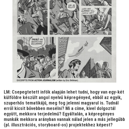
LM: Csepegtetett infók alapján lehet tudni, hogy van egy-két
külföldre készült angol nyelvű képregényed, ebből az egyik,
szuperhős tematikájú, meg fog jelenni magyarul is. Tudnál
erről kicsit bővebben mesélni? Mi a címe, kivel dolgoztál
együtt, mekkora terjedelmű? Egyáltalán, a képregényes
munkák mekkora arányban vannak nálad jelen a más jellegűbb
(pl. illusztrációs, storyboard-os) projektekhez képest?