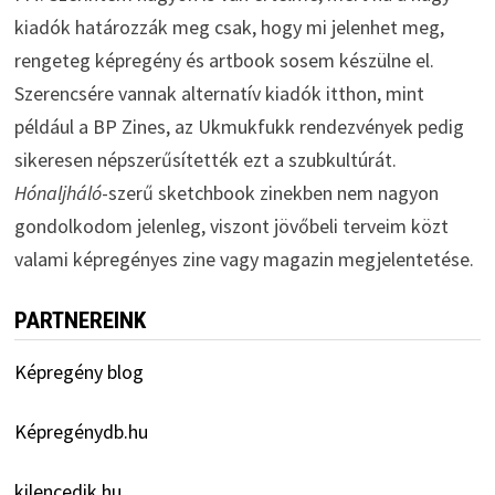
kiadók határozzák meg csak, hogy mi jelenhet meg,
rengeteg képregény és artbook sosem készülne el.
Szerencsére vannak alternatív kiadók itthon, mint
például a BP Zines, az Ukmukfukk rendezvények pedig
sikeresen népszerűsítették ezt a szubkultúrát.
Hónaljháló
-szerű sketchbook zinekben nem nagyon
gondolkodom jelenleg, viszont jövőbeli terveim közt
valami képregényes zine vagy magazin megjelentetése.
PARTNEREINK
Képregény blog
Képregénydb.hu
kilencedik.hu