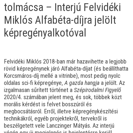
tolmácsa – Interjú Felvidéki
Miklós Alfabéta-díjra jelölt
képregényalkotóval
Felvidéki Miklós 2018-ban már hazavihette a legjobb
rövid képregénynek járó Alfabéta-díjat (és beállíthatta
Korcsmáros-díj mellé a vitrinbe), most pedig nyolc
oldalas sci-fi képregénye,
A gazda hangja
a jelölt. Az
izgalmasan sűrített történet a
Szépirodalmi Figyelő
2020/4. számában jelent meg, és sok, többek közt
morális kérdést is felvet bosszúról és
megbocsátásról. Erről, illetve képregénykészítési
technikákról, egyéb projektekről, tervekről is
beszélgetett vele Lanczinger Mátyás. Az interjú
végén egy új megjelenés is bejelentésre kerül!