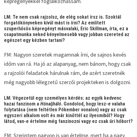
képregényekkel foglalkozhassam.
LM: Te nem csak rajzolsz, de elég sokat írsz is. Szoktál
forgatókönyveken kívül mást is írni? Az említett
szuperhősös képregényt másvalaki, Eric Skillman, írta, ez a
csapatmunka neked kényelmesebb vagy jobban szereted az
egészet egy kézben tartani?
FM: Nagyon szeretek magamnak írni, de sajnos kevés
időm van rá. Ha jó az alapanyag, nem bánom, hogy csak
a rajzolói feladatok hárulnak rám, de azért szeretnék
még nagyobb lélegzetű szerzői projekteken is dolgozni.
LM: Végezetül egy személyes kérdés: az egyik kedvenc
hazai fanzinom a
Hónaljháló
. Gondolod, hogy lesz-e valaha
folytatása (nem feltétlen Pókember vonalon) vagy az csak
egyszeri alkalom volt és már kinőttél az ilyesmiből? Hogy
látod, van-e értelme még fanzinozni vagy ez csak úri hóbort?
FM: Szerintem nagyon is van értelme, mert ha a nagy