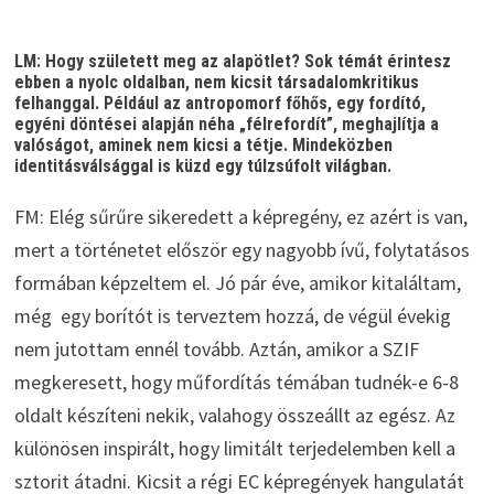
LM: Hogy született meg az alapötlet? Sok témát érintesz
ebben a nyolc oldalban, nem kicsit társadalomkritikus
felhanggal. Például az antropomorf főhős, egy fordító,
egyéni döntései alapján néha „félrefordít”, meghajlítja a
valóságot, aminek nem kicsi a tétje. Mindeközben
identitásválsággal is küzd egy túlzsúfolt világban.
FM: Elég sűrűre sikeredett a képregény, ez azért is van,
mert a történetet először egy nagyobb ívű, folytatásos
formában képzeltem el. Jó pár éve, amikor kitaláltam,
még egy borítót is terveztem hozzá, de végül évekig
nem jutottam ennél tovább. Aztán, amikor a SZIF
megkeresett, hogy műfordítás témában tudnék-e 6-8
oldalt készíteni nekik, valahogy összeállt az egész. Az
különösen inspirált, hogy limitált terjedelemben kell a
sztorit átadni. Kicsit a régi EC képregények hangulatát