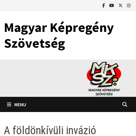
Skip
to
content
Magyar Képregény
Szövetség
MENU
A földönkívüli invázió